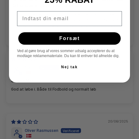
det er som at gå og løbe på en sky
Email
Carbon-sålerne fra Ardor Sport føles helt fantastiske – det
er som at gå og løbe på en sky. Det er uden tvivl det bedste,
jeg nogensinde har prøvet, og de giver en helt ny oplevelse
af komfort og støtte.
Forsæt
Ved at gøre brug af vores sommer udsalg accepterer du at
modtage reklamemateriale. Du kan til enhver tid afmelde dig.
02/07/2025
Martin
Nej tak
Gode såler
God at løbe i. Både til Fodbold og normalt løb
20/06/2025
Oliver Rasmussen