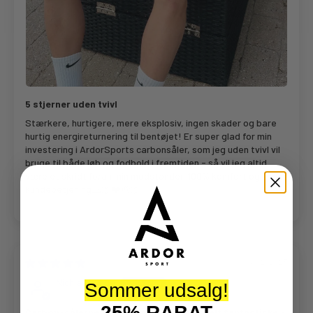
5 stjerner uden tvivl
Stærkere, hurtigere, mere eksplosiv, ingen skader og bare
hurtig energireturnering til bentøjet! Er super glad for min
investering i ArdorSports carbonsåler, som jeg uden tvivl vil
bruge til både løb og fodbold i fremtiden - så vil jeg altid
være et skridt foran min modstander. 100% komfort og super
kundebetjening🙏🏼❤️👌🏼
09/12/2025
Nichlas Lynge
Sommer udsalg!
25% RABAT
Carbon-sålerne fra Ardor Sport føles helt fantastiske –