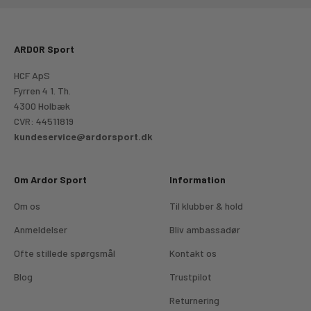
ARDOR Sport
HCF ApS
Fyrren 4 1. Th.
4300 Holbæk
CVR: 44511819
kundeservice@ardorsport.dk
Om Ardor Sport
Information
Om os
Til klubber & hold
Anmeldelser
Bliv ambassadør
Ofte stillede spørgsmål
Kontakt os
Blog
Trustpilot
Returnering