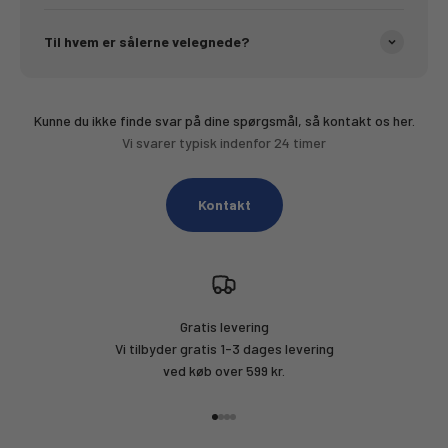
Til hvem er sålerne velegnede?
Kunne du ikke finde svar på dine spørgsmål, så kontakt os her.
Vi svarer typisk indenfor 24 timer
Kontakt
Gratis levering
Vi tilbyder gratis 1-3 dages levering
ved køb over 599 kr.
Gå til element 1
Gå til element 2
Gå til element 3
Gå til element 4