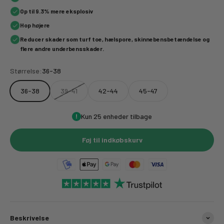
Op til 9.3% mere eksplosiv
Hop højere
Reducer skader som turf toe, hælspore, skinnebensbetændelse og
flere andre underbensskader.
Størrelse:
36-38
36-38
39-41
42-44
45-47
Kun 25 enheder tilbage
Føj til indkøbskurv
Beskrivelse