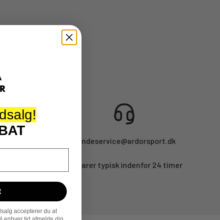
dsalg!
BAT
kundeservice@ardorsport.dk
 Apple Pay,
Vi svarer typisk indenfor 24 timer
, Visa
t
salg accepterer du at
 enhver tid afmelde dig.