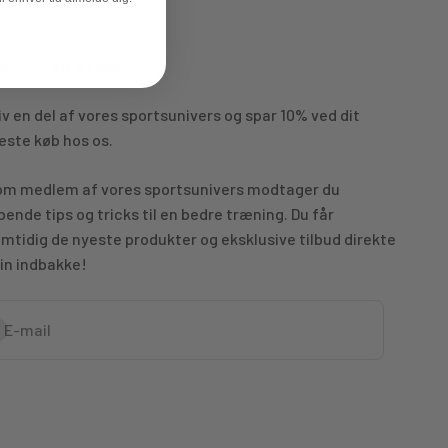
ar 10% på dit køb
iv en del af vores sportsunivers og spar 10% ved dit
ste køb hos os.
m medlem af vores sportsunivers modtager du
bende tips og tricks til en bedre træning. Du får
mtidig de nyeste produkter og eksklusive tilbud direkte
din indbakke!
bonnér
E-mail