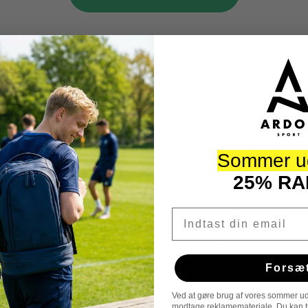
Sommer u
25% RA
Tilfredse kunder
Sikker betalling
Email
 på glade og tilfredse kunder
Betal sikkert med MobilePay,
Google Pay, Mastercard
Forsæ
Ved at gøre brug af vores sommer ud
modtage reklamemateriale. Du kan til