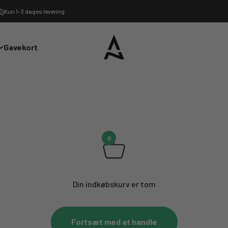
Kun 1-3 dages levering
Ardor Sport
Gavekort
0
Din indkøbskurv er tom
Fortsæt med at handle