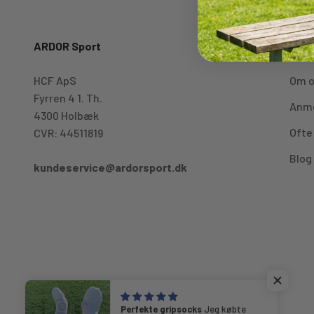
ARDOR Sport
Om A
HCF ApS
Om 
Fyrren 4 1. Th.
Anme
4300 Holbæk
Ofte
CVR: 44511819
Blog
kundeservice@ardorsport.dk
Perfekte gripsocks
Jeg købte