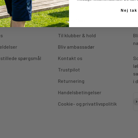
Nej tak
rdor Sport
Information
Sp
os
Til klubber & hold
Bl
næ
ldelser
Bliv ambassadør
 stillede spørgsmål
Kontakt os
So
lø
Trustpilot
sa
Returnering
i 
Handelsbetingelser
A
Cookie- og privatlivspolitik