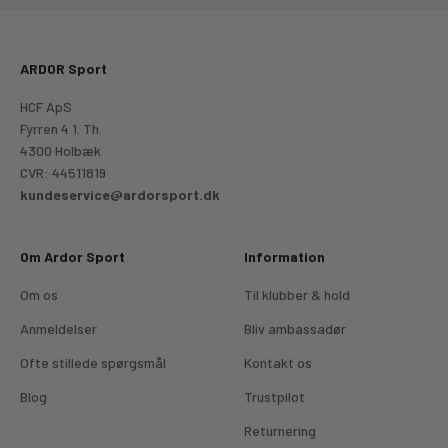
ARDOR Sport
HCF ApS
Fyrren 4 1. Th.
4300 Holbæk
CVR: 44511819
kundeservice@ardorsport.dk
Om Ardor Sport
Information
Om os
Til klubber & hold
Anmeldelser
Bliv ambassadør
Ofte stillede spørgsmål
Kontakt os
Blog
Trustpilot
Returnering