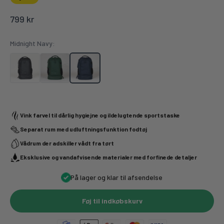
Salgspris
799 kr
Midnight Navy:
Vink farvel til dårlig hygiejne og ildelugtende sportstaske
Separat rum med udluftningsfunktion fodtøj
Vådrum der adskiller vådt fra tørt
Eksklusive og vandafvisende materialer med forfinede detaljer
På lager og klar til afsendelse
Føj til indkøbskurv