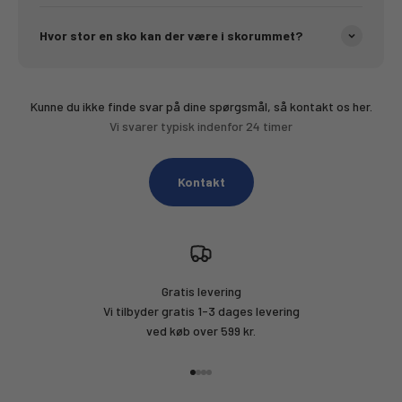
Hvor stor en sko kan der være i skorummet?
Kunne du ikke finde svar på dine spørgsmål, så kontakt os her.
Vi svarer typisk indenfor 24 timer
Kontakt
Gratis levering
Vi tilbyder gratis 1-3 dages levering
ved køb over 599 kr.
Gå til element 1
Gå til element 2
Gå til element 3
Gå til element 4