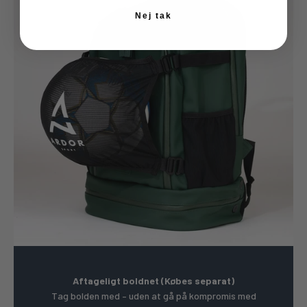
Nej tak
Aftageligt boldnet (Købes separat)
Tag bolden med – uden at gå på kompromis med