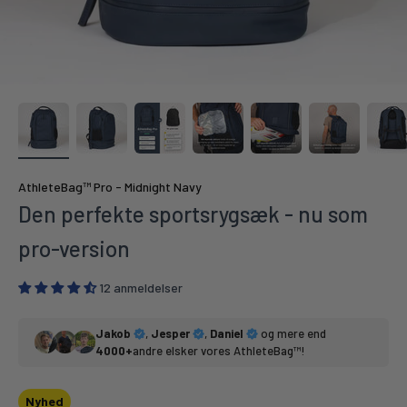
AthleteBag™ Pro - Midnight Navy
Den perfekte sportsrygsæk - nu som
pro-version
12 anmeldelser
Jakob
,
Jesper
,
Daniel
og mere end
4000+
andre elsker vores AthleteBag™!
Nyhed