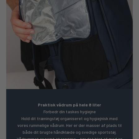
Praktisk vådrum på hele 8 liter
Forbedr din taskes hygiejne
Hold dit træningstøj organiseret og hygiejnisk med
vores rummelige vådrum. Her er der masser af plads til
både dit brugte håndklæde og svedige sportstøj.
Vådrummet er nemt at rengøre – tør det blot af med en